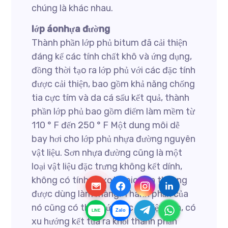
chúng là khác nhau.
lớp áonhựa đường
Thành phần lớp phủ bitum đã cải thiện
đáng kể các tính chất khô và ứng dụng,
đồng thời tạo ra lớp phủ với các đặc tính
được cải thiện, bao gồm khả năng chống
tia cực tím và da cá sấu kết quả, thành
phần lớp phủ bao gồm điểm làm mềm từ
110 ° F đến 250 ° F Một dung môi dễ
bay hơi cho lớp phủ nhựa đường nguyên
vật liệu. Sơn nhựa đường cũng là một
loại vật liệu đặc trưng không kết dính,
không có tính thixotropic nên thường
được dùng làm màng. Thành phần của
nó cũng có thể chứa các vật liệu độn, có
Zalo
LINE
xu hướng kết tủa ra khỏi thành phần