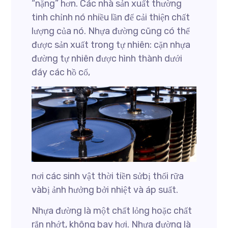
“nặng” hơn. Các nhà sản xuất thường
tinh chỉnh nó nhiều lần để cải thiện chất
lượng của nó. Nhựa đường cũng có thể
được sản xuất trong tự nhiên: cặn nhựa
đường tự nhiên được hình thành dưới
đáy các hồ cổ,
nơi các sinh vật thời tiền sửbị thối rữa
vàbị ảnh hưởng bởi nhiệt và áp suất.
Nhựa đường là một chất lỏng hoặc chất
rắn nhớt, không bay hơi. Nhựa đường là